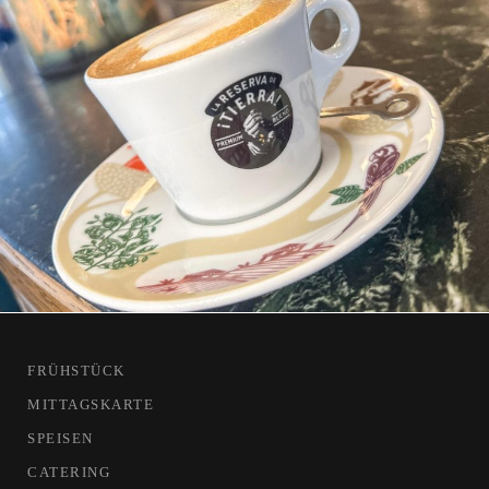
MENÜ
FRÜHSTÜCK
MITTAGSKARTE
SPEISEN
CATERING