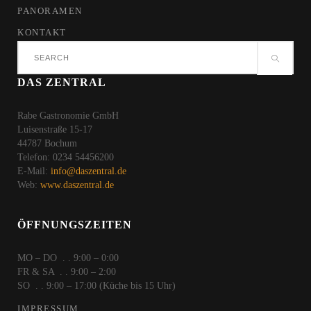
PANORAMEN
KONTAKT
Search
for:
DAS ZENTRAL
Rabe Gastronomie GmbH
Luisenstraße 15-17
44787 Bochum
Telefon: 0234 54456200
E-Mail:
info@daszentral.de
Web:
www.daszentral.de
ÖFFNUNGSZEITEN
MO – DO . . 9:00 – 0:00
FR & SA . . 9:00 – 2:00
SO . . 9:00 – 17:00 (Küche bis 15 Uhr)
IMPRESSUM