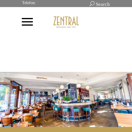
Telefon:
Search
0234
54456200