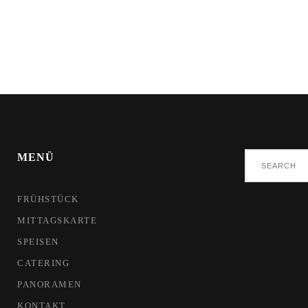
MENÜ
Search
for:
FRÜHSTÜCK
MITTAGSKARTE
SPEISEN
CATERING
PANORAMEN
KONTAKT