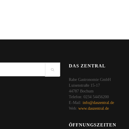
DAS ZENTRAL
Rabe Gastronomie GmbH
Luisenstraße 15-17
44787 Bochum
Telefon: 0234 54456200
E-Mail:
info@daszentral.de
Web:
www.daszentral.de
ÖFFNUNGSZEITEN